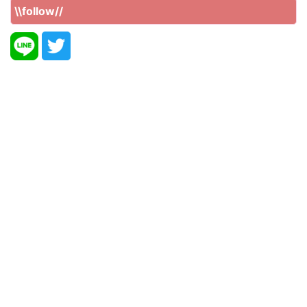
\\follow//