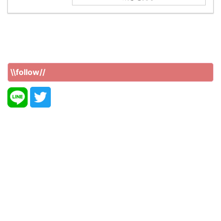
\\follow//