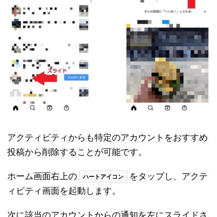
アクティビティからも特定のアカウントをおすすめ
投稿から削除することが可能です。
ホーム画面右上の
をタップし、アクテ
ハートアイコン
ィビティ画面を起動します。
次に該当のアカウントからの通知を左にスライドさ