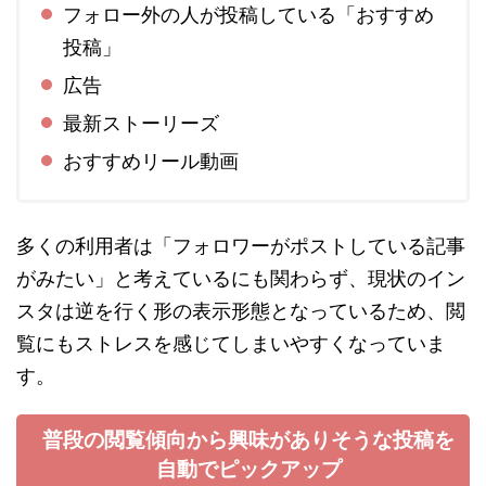
フォロー外の人が投稿している「おすすめ
投稿」
広告
最新ストーリーズ
おすすめリール動画
多くの利用者は「フォロワーがポストしている記事
がみたい」と考えているにも関わらず、現状のイン
スタは逆を行く形の表示形態となっているため、閲
覧にもストレスを感じてしまいやすくなっていま
す。
普段の閲覧傾向から興味がありそうな投稿を
自動でピックアップ