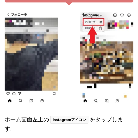
ホーム画面左上の
をタップしま
Instagramアイコン
す。