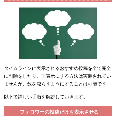
タイムラインに表示されるおすすめ投稿を全て完全
に削除をしたり、非表示にする方法は実装されてい
ませんが、数を減らすようにすることは可能です。
以下で詳しい手順を解説していきます。
フォロワーの投稿だけを表示させる