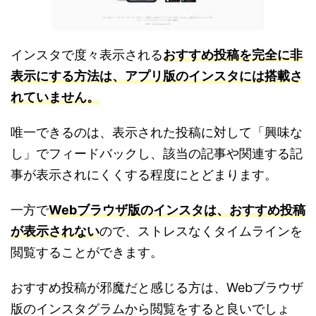
インスタで度々表示される
おすすめ投稿を完全に非
表示にする方法は、アプリ版のインスタには搭載さ
れていません。
唯一できるのは、表示された投稿に対して「興味な
し」でフィードバックし、該当の記事や関連する記
事が表示されにくくする程度にとどまります。
一方で
Webブラウザ版のインスタは、おすすめ投稿
が表示されない
ので、ストレスなくタイムラインを
閲覧することができます。
おすすめ投稿が邪魔だと感じる方は、Webブラウザ
版のインスタグラムから閲覧をすると良いでしょ