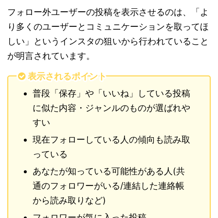
フォロー外ユーザーの投稿を表示させるのは、「よ
り多くのユーザーとコミュニケーションを取ってほ
しい」というインスタの狙いから行われていること
が明言されています。
表示されるポイント
普段「保存」や「いいね」している投稿
に似た内容・ジャンルのものが選ばれや
すい
現在フォローしている人の傾向も読み取
っている
あなたが知っている可能性がある人(共
通のフォロワーがいる/連結した連絡帳
から読み取りなど)
フォロワーが気に入った投稿