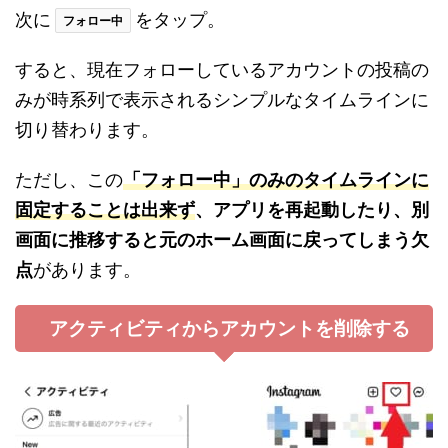
次に
をタップ。
フォロー中
すると、現在フォローしているアカウントの投稿の
みが時系列で表示されるシンプルなタイムラインに
切り替わります。
ただし、この
「フォロー中」のみのタイムラインに
固定することは出来ず
、アプリを再起動したり、別
画面に推移すると元のホーム画面に戻ってしまう欠
点
があります。
アクティビティからアカウントを削除する