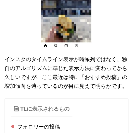
インスタのタイムライン表示が時系列ではなく、独
自のアルゴリズムに準じた表示方法に変わってから
久しいですが、ここ最近は特に「おすすめ投稿」の
増加傾向を辿っているのが目に見えて明らかです。
TLに表示されるもの
フォロワーの投稿