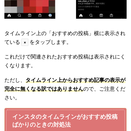
タイムライン上の「おすすめの投稿」横に表示され
ている
をタップします。
×
これだけで関連されたおすすめ投稿は表示されにく
くなります。
ただし、
タイムライン上からおすすめ記事の表示が
完全に無くなる訳ではありません
ので、ご注意くだ
さい。
インスタのタイムラインがおすすめ投稿
ばかりのときの対処法