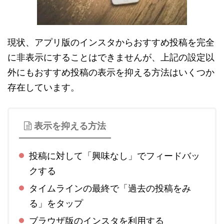
現状、アプリ版のインスタからおすすめ投稿を完全
に非表示にすることはできませんが、上記の設定以
外にもおすすめ投稿の表示を抑える方法はいくつか
存在しています。
表示を抑える方法
投稿に対して「興味なし」でフィードバッ
クする
タイムラインの最終で「過去の投稿をみ
る」をタップ
ブラウザ版のインスタを利用する