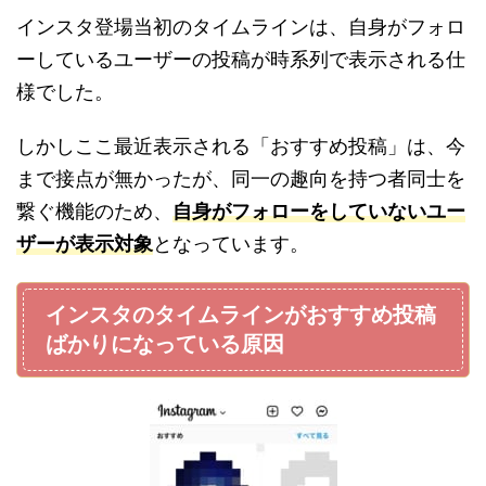
インスタ登場当初のタイムラインは、自身がフォロ
ーしているユーザーの投稿が時系列で表示される仕
様でした。
しかしここ最近表示される「おすすめ投稿」は、今
まで接点が無かったが、同一の趣向を持つ者同士を
繋ぐ機能のため、
自身がフォローをしていないユー
ザーが表示対象
となっています。
インスタのタイムラインがおすすめ投稿
ばかりになっている原因