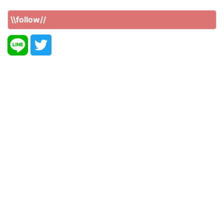
\\follow//