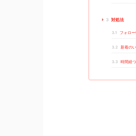
3
対処法
3.1
フォロー
3.2
新着のい
3.3
時間経つ