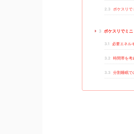
2.3
ポケスリで
3
ポケスリでミニ
3.1
必要エネル
3.2
時間帯を考
3.3
分割睡眠で