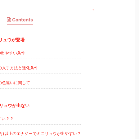
Contents
リュウが登場
の出やすい条件
の入手方法と進化条件
の色違いに関して
リュウが出ない
すい？？
00万)以上のエナジーでミニリュウが出やすい？