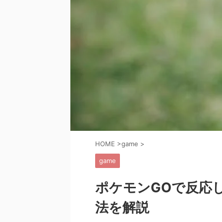
HOME
>
game
>
game
ポケモンGOで反応
法を解説