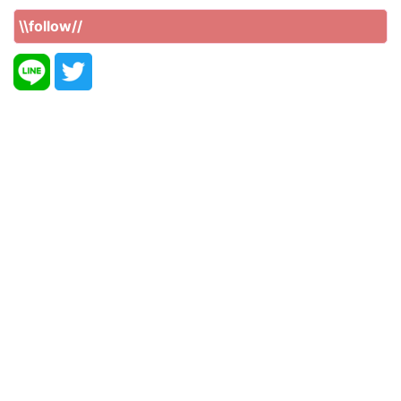
\\follow//