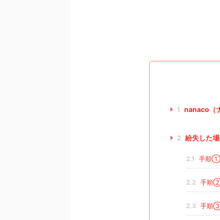
1
nanac
2
紛失した場
2.1
手順①
2.2
手順②
2.3
手順③