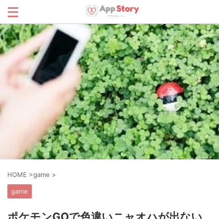
HOME
>
game
>
game
ポケモンGOで色違いニャオハが出ない