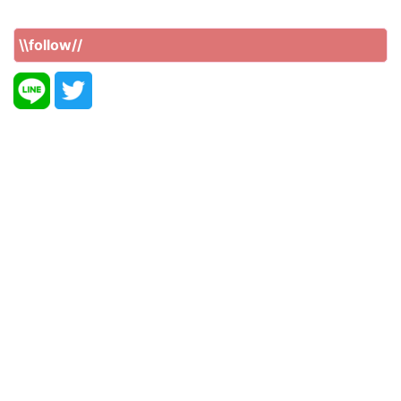
\\follow//