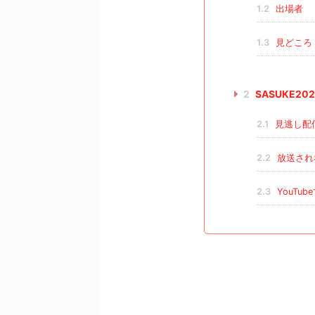
1.2
出場者
1.3
見どころ
2
SASUKE2
2.1
見逃し配
2.2
放送され
2.3
YouT