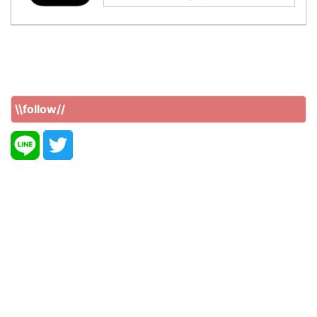
\\follow//