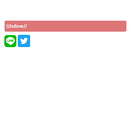
\\follow//