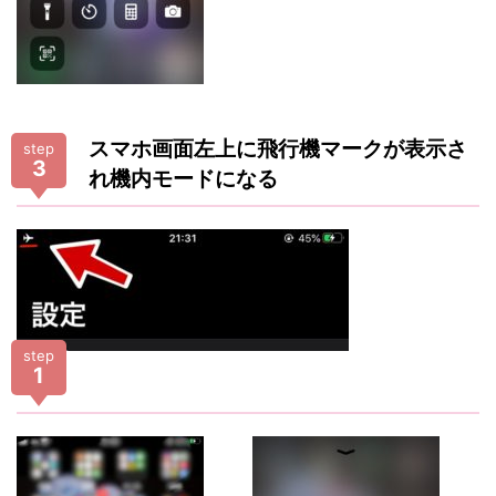
スマホ画面左上に飛行機マークが表示さ
step
3
れ機内モードになる
step
1