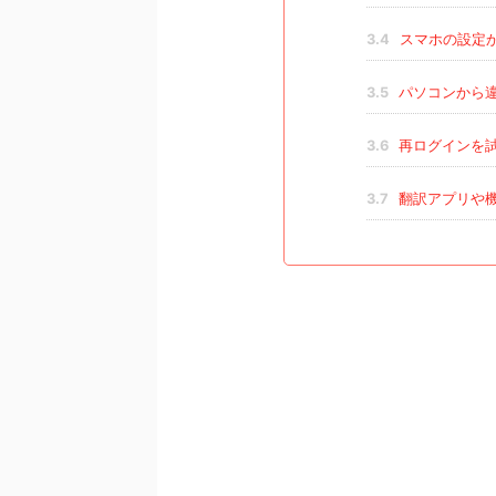
3.4
スマホの設定
3.5
パソコンから
3.6
再ログインを
3.7
翻訳アプリや