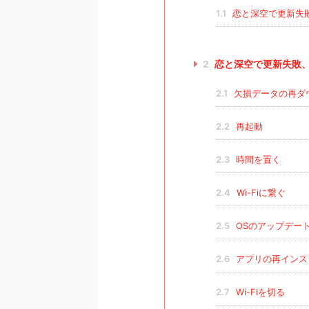
1.1
恋と深空で更新失
2
恋と深空で更新失敗
2.1
欠損データの再ダ
2.2
再起動
2.3
時間を置く
2.4
Wi-Fiに繋ぐ
2.5
OSのアップデー
2.6
アプリの再インス
2.7
Wi-Fiを切る