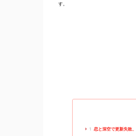
す。
1
恋と深空で更新失敗、