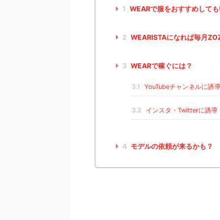
1
WEARで服をおすすめして
2
WEARISTAになれば毎月Z
3
WEARで稼ぐには？
3.1
YouTubeチャンネルに誘
3.2
インスタ・Twitterに誘導
4
モデルの依頼が来るかも？