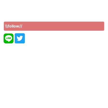
\\follow//