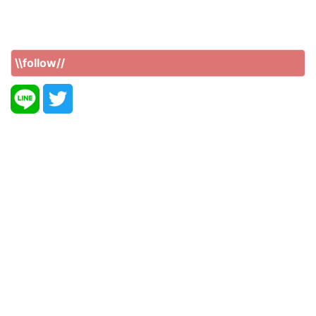
\\follow//