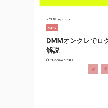
HOME
>
game
>
game
DMMオンクレでロ
解説
2022年4月20日