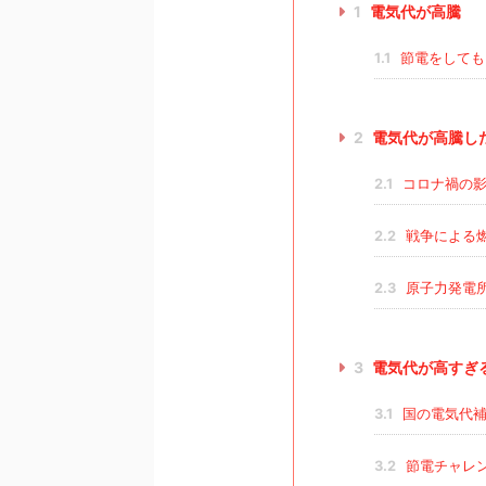
1
電気代が高騰
1.1
節電をしても
2
電気代が高騰し
2.1
コロナ禍の影
2.2
戦争による
2.3
原子力発電
3
電気代が高すぎ
3.1
国の電気代補
3.2
節電チャレ