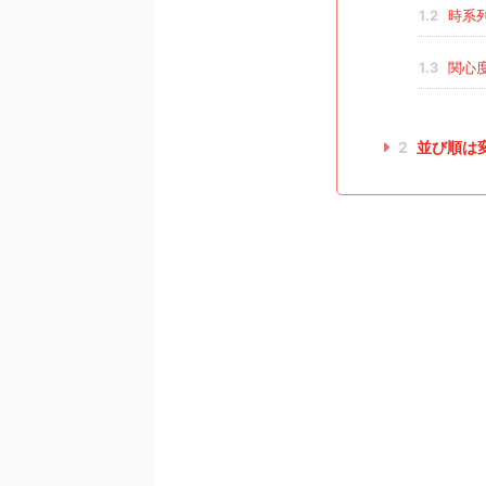
1.2
時系
1.3
関心
2
並び順は