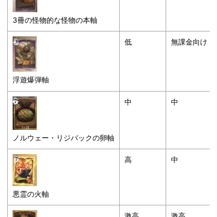
3冊の怪物的な怪物の本軸
低
無課金向け
浮遊爆弾軸
中
中
ノルウェー・リジバックの卵軸
高
中
悪霊の火軸
激高
激高