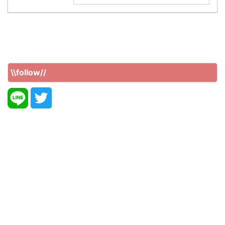
\\follow//