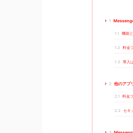
1
Messeng
1.1
機能と
1.2
料金
1.3
導入
2
他のアプ
2.1
料金
2.2
セキ
3
Messen