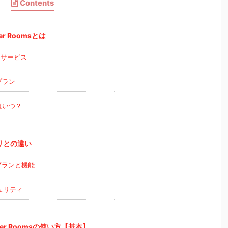
Contents
er Roomsとは
サービス
プラン
はいつ？
リとの違い
プランと機能
ュリティ
ger Roomsの使い方【基本】