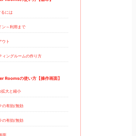
するには
イン～利用まで
アウト
ティングルームの作り方
ger Roomsの使い方【操作画面】
の拡大と縮小
クの有効/無効
ラの有効/無効
画面