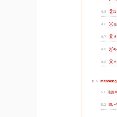
4.5
②設
4.6
④画
4.7
⑤通
4.8
⑧ル
4.9
⑨自
5
Messen
5.1
連携
5.2
問い