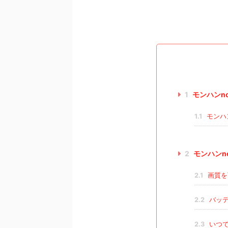
1
モンハンn
1.1
モンハ
2
モンハンn
2.1
画質を
2.2
バッテ
2.3
いつで