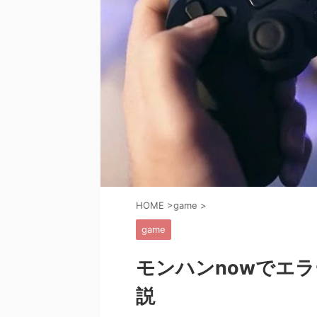
HOME
>
game
>
game
モンハンnowでエ
説