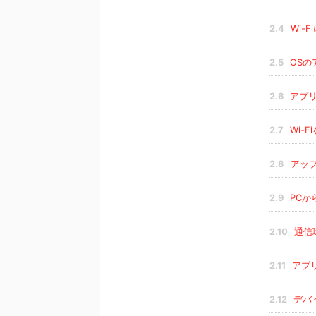
2.4
Wi-F
2.5
OSの
2.6
アプリ
2.7
Wi-F
2.8
アッ
2.9
PCか
2.10
通信
2.11
アプ
2.12
デバ