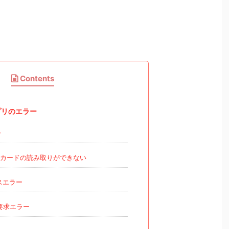
Contents
プリのエラー
ー
Tカードの読み取りができない
スエラー
要求エラー