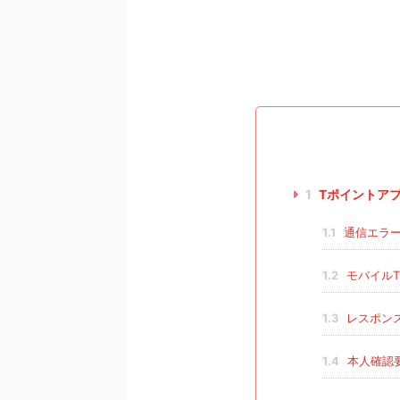
1
Tポイントア
1.1
通信エラ
1.2
モバイル
1.3
レスポン
1.4
本人確認