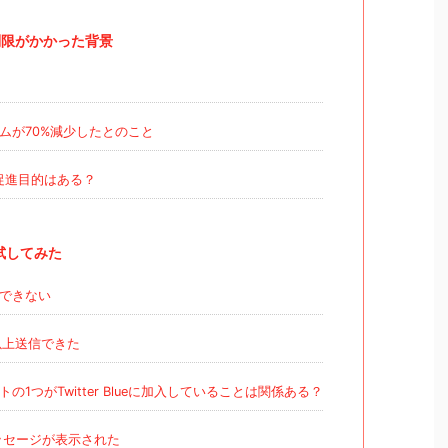
制限がかかった背景
ムが70%減少したとのこと
加入促進目的はある？
試してみた
信できない
以上送信できた
1つがTwitter Blueに加入していることは関係ある？
ッセージが表示された