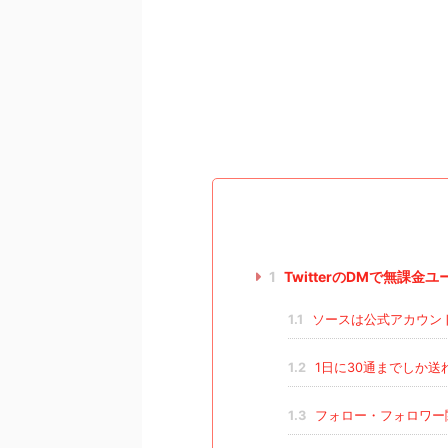
1
TwitterのDMで無課
1.1
ソースは公式アカウン
1.2
1日に30通までしか送
1.3
フォロー・フォロワー