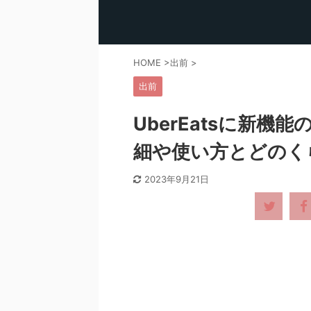
HOME
>
出前
>
出前
UberEatsに新
細や使い方とどのく
2023年9月21日