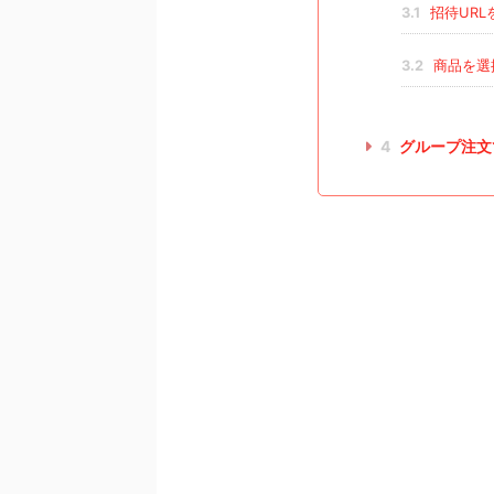
3.1
招待URL
3.2
商品を選
4
グループ注文