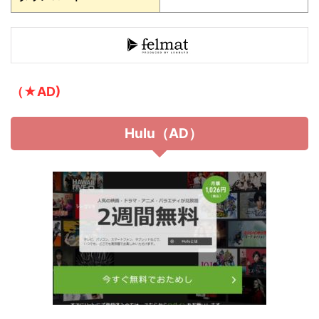
（★AD)
Hulu（AD）