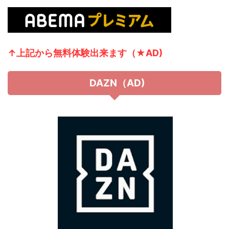
↑上記から無
料体験出来ます（★AD)
DAZN（AD)