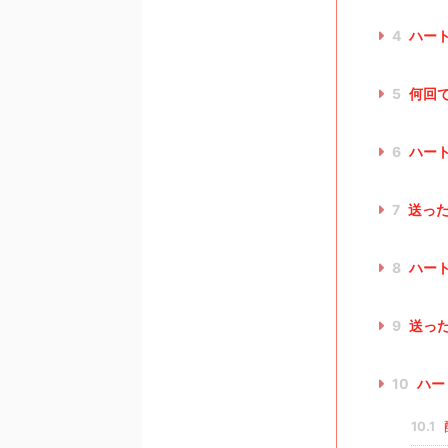
4
ハー
5
何回
6
ハー
7
送った
8
ハー
9
送っ
10
ハー
10.1