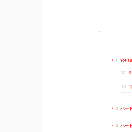
1
You
1.1
ラ
1.2
送
2
ハー
3
ハー