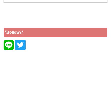
\\follow//