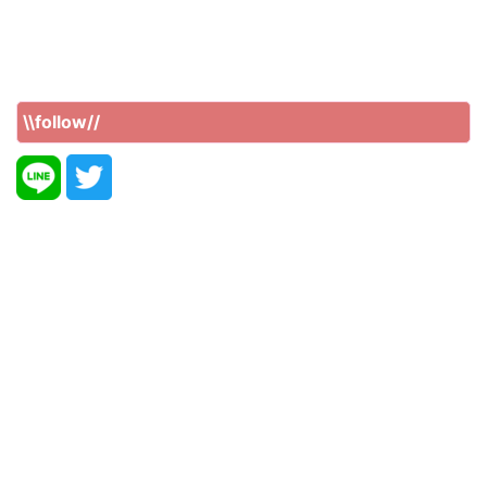
\\follow//