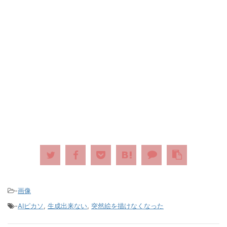
-
画像
-
AIピカソ
,
生成出来ない
,
突然絵を描けなくなった