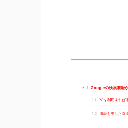
1
Googleの検索履
1.1
PCを利用すれば
1.2
履歴を消した直