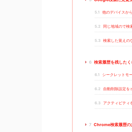
5.1
他のデバイスか
5.2
同じ地域ので検
5.3
検索した覚えの
6
検索履歴を残したく
6.1
シークレットモ
6.2
自動削除設定を
6.3
アクティビティ
7
Chrome検索履歴