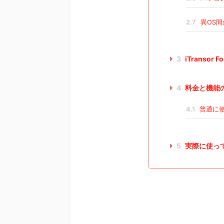
2.7
異OS間
3
iTransor
4
料金と機能
4.1
普通に使
5
実際に使っ