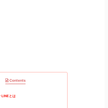
Contents
or LINEとは