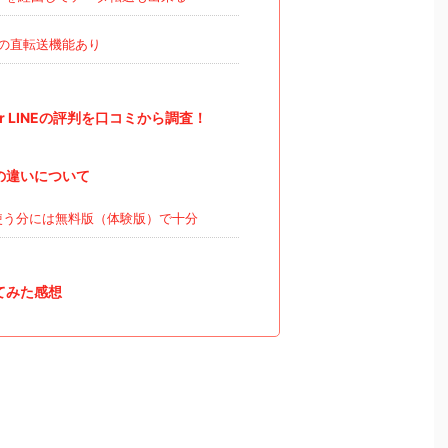
の直転送機能あり
 For LINEの評判を口コミから調査！
の違いについて
う分には無料版（体験版）で十分
てみた感想