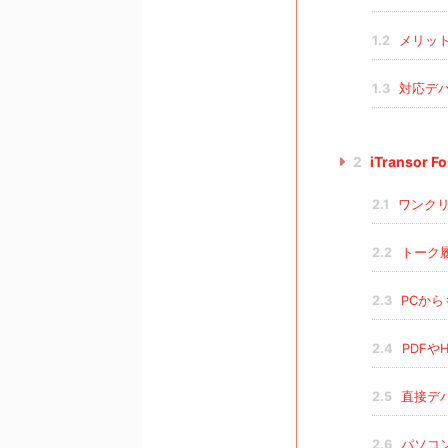
1.2
メリッ
1.3
対応デ
2
iTransor
2.1
ワンクリ
2.2
トーク
2.3
PCから
2.4
PDFや
2.5
直接デ
2.6
パソコ