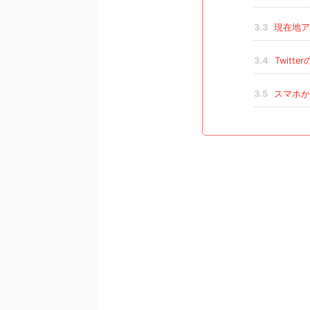
3.3
現在地ア
3.4
Twitt
3.5
スマホか