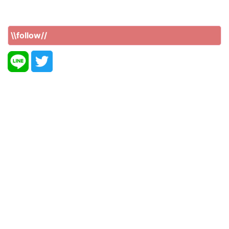
\\follow//