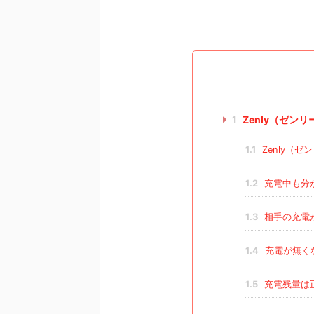
1
Zenly（ゼン
1.1
Zenly（
1.2
充電中も分
1.3
相手の充電
1.4
充電が無く
1.5
充電残量は