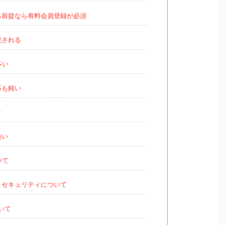
る前提なら有料会員登録が必須
更される
多い
応も鈍い
タ
扱い
いて
とセキュリティについて
いて