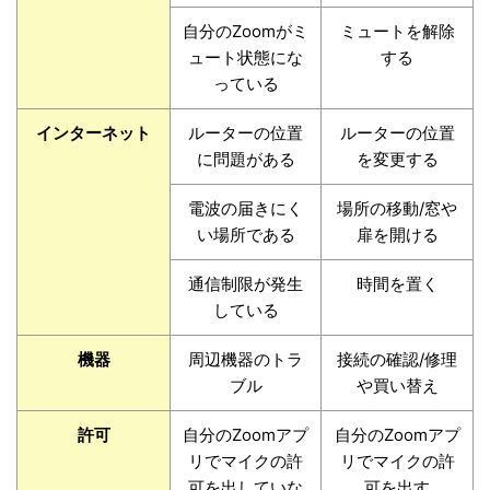
自分のZoomがミ
ミュートを解除
ュート状態にな
する
っている
インターネット
ルーターの位置
ルーターの位置
に問題がある
を変更する
電波の届きにく
場所の移動/窓や
い場所である
扉を開ける
通信制限が発生
時間を置く
している
機器
周辺機器のトラ
接続の確認/修理
ブル
や買い替え
許可
自分のZoomアプ
自分のZoomアプ
リでマイクの許
リでマイクの許
可を出していな
可を出す