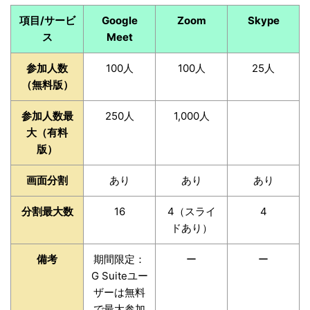
項目/サービ
Google
Zoom
Skype
ス
Meet
参加人数
100人
100人
25人
（無料版）
参加人数最
250人
1,000人
大（有料
版）
画面分割
あり
あり
あり
分割最大数
16
4（スライ
4
ドあり）
備考
期間限定：
ー
ー
G Suiteユー
ザーは無料
で最大参加