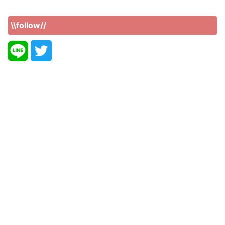
\\follow//