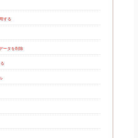
用する
データを削除
する
ル