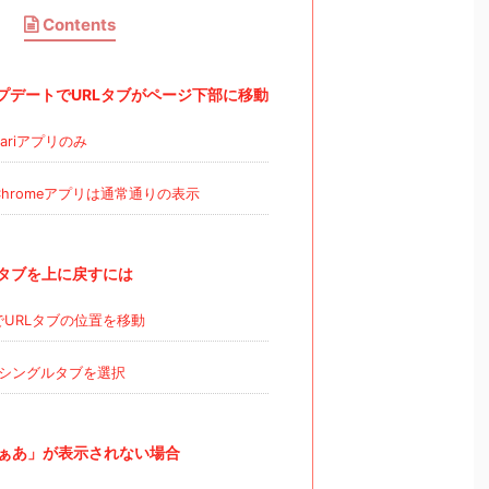
Contents
ップデートでURLタブがページ下部に移動
ariアプリのみ
e Chromeアプリは通常通りの表示
URLタブを上に戻すには
i上でURLタブの位置を移動
シングルタブを選択
で「ぁあ」が表示されない場合