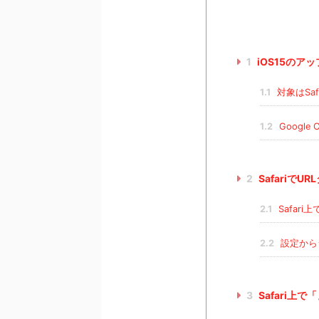
1
iOS15のア
1.1
対象はSaf
1.2
Googl
2
Safariで
2.1
Safar
2.2
設定から
3
Safari上