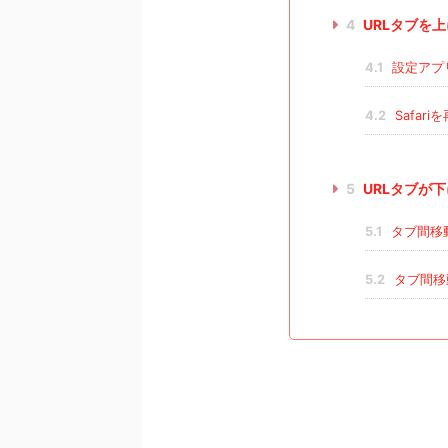
4
URLタブを
4.1
設定アプ
4.2
Safar
5
URLタブが
5.1
タブ間移
5.2
タブ間移