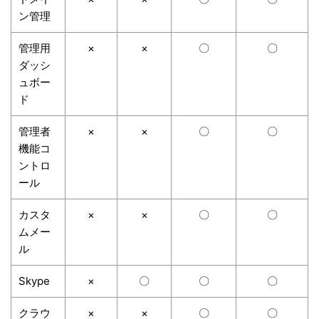
ン管理
管理用
×
×
〇
〇
ダッシ
ュボー
ド
管理者
×
×
〇
〇
機能コ
ントロ
ール
カスタ
×
×
〇
〇
ムメー
ル
Skype
×
〇
〇
〇
クラウ
×
×
〇
〇