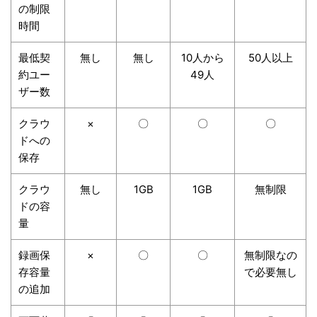
の制限
時間
最低契
無し
無し
10人から
50人以上
約ユー
49人
ザー数
クラウ
×
〇
〇
〇
ドへの
保存
クラウ
無し
1GB
1GB
無制限
ドの容
量
録画保
×
〇
〇
無制限なの
存容量
で必要無し
の追加