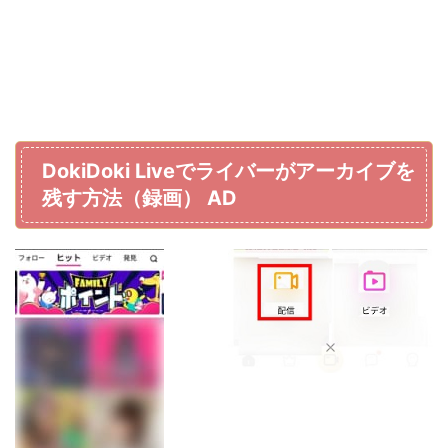
DokiDoki Liveでライバーがアーカイブを
残す方法（録画） AD