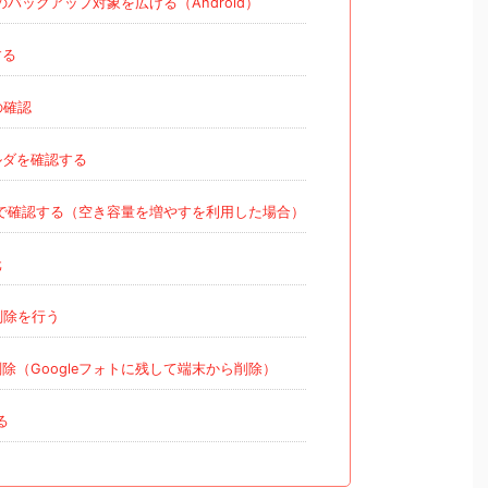
トのバックアップ対象を広げる（Android）
する
の確認
ルダを確認する
ォトで確認する（空き容量を増やすを利用した場合）
元
削除を行う
除（Googleフォトに残して端末から削除）
る